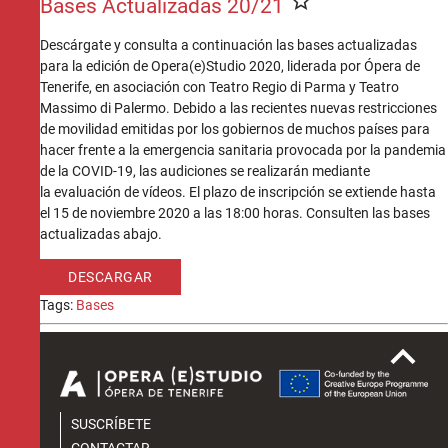
star_border
Bases Actualizadas 20/21
Descárgate y consulta a continuación las bases actualizadas
para la edición de Opera(e)Studio 2020, liderada por Ópera de
Tenerife, en asociación con Teatro Regio di Parma y Teatro
Massimo di Palermo. Debido a las recientes nuevas restricciones
de movilidad emitidas por los gobiernos de muchos países para
hacer frente a la emergencia sanitaria provocada por la pandemia
de la COVID-19, las audiciones se realizarán mediante
la evaluación de vídeos. El plazo de inscripción se extiende hasta
el 15 de noviembre 2020 a las 18:00 horas. Consulten las bases
actualizadas abajo.
DESCARGAR
Tags:
Bases
keyboard_arrow_up
SUSCRÍBETE