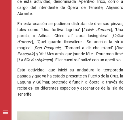
de esta actividad, denominada Aperitivo lírico, corrió a
cargo del intendente de Ópera de Tenerife, Alejandro
Abrante.
En esta ocasión se pudieron disfrutar de diversas piezas,
tales como: ‘Una furtiva lagrima’ [
L’elisir d’amore
], ‘Una
parola, o Adina… Chiedi all’ aura lusinghiera’ [
L’elisir
d’amore
], ‘Quel guardo ilcavaliere… So anch’io la virtù
magica’ [
Don Pasquale
], ‘Tornami a dir che m’ami’ [
Don
Pasquale
] y ‘Ah! Mes amis, que jour de fête… Pour mon âme’
[
La fille du régiment
]. El encuentro finalizó con un aperitivo.
Esta actividad, que inició su andadura la temporada
pasada y que ya ha estado presente en Puerto de la Cruz, la
Laguna y Güímar, pretende difundir la ópera -a través de
recitales- en diferentes espacios y escenarios de la isla de
Tenerife.
menu