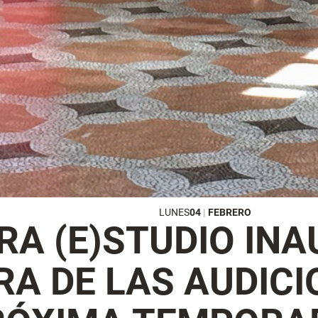
LUNES
04
|
FEBRERO
RA (E)STUDIO IN
A DE LAS AUDICI