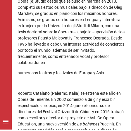
Opera (e)Studio desde que se puso en marcha en 2013.
Completó sus estudios musicales bajo la dirección de Oleg
Marshev; se graduó en piano con los máximos honores.
Asimismo, se graduó con honores en Lengua y Literatura
extranjera por la Universita degli Studi di Milano, con una
tesis doctoral sobre la ópera rusa, bajo la supervisión de los
profesores Fausto Malcovati y Francesco Degrada. Desde
1996 ha llevado a cabo una intensa actividad de conciertos
por todo el mundo, además de ser invitado,
frecuentemente, como entrenador vocal y profesor
colaborador en
numerosos teatros y festivales de Europa y Asia.
Roberto Catalano (Palermo, Italia) se estrena este año en
Ópera de Tenerife. En 2002 comenzó a dirigir y escribir
espectáculos propios, en 2014 ganó el concurso de
directores del Festival Orizzonti de Chiusi y en 2016 trabajó
como escritor y director del proyecto de AsLiCo Opera
menu
Education, una nueva versión de
La bohème
(Puccini). En
su primera aparición será el responsable de la dirección