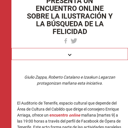
PRESENTA UN
ENCUENTRO ONLINE
SOBRE LA ILUSTRACIÓN Y
LA BÚSQUEDA DE LA
FELICIDAD
keyboard_arrow_down
Giulio Zappa, Roberto Catalano e Izaskun Legarzan
protagonizan mañana esta iniciativa.
El Auditorio de Tenerife, espacio cultural que depende del
Área de Cultura del Cabildo que dirige el consejero Enrique
Arriaga, ofrece un
encuentro
online
mañana [martes 9] a
las 19:00 horas a través del perfil de Facebook de Ópera de
Tenerife. Este acto forma parte de las actividades paralelas